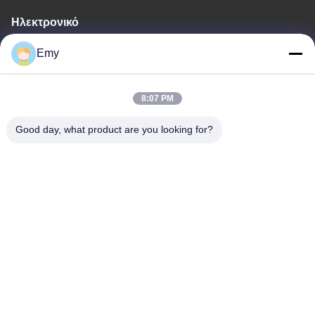
Ηλεκτρονικό
panxy@vlandgroup.com
Emy
Εργασιακό χρόνο
8:07 PM
9:00-17:30
Good day, what product are you looking for?
Η διεύθυνσή μας
Διεύθυνση
RM304, ΠΟΥ ΧΤΙΖΕΙ 6, ΝΟ 88 ΔΡΌΜΟΣ SHENGRONG,
ΠΕΡΙΟΧΉ PUDONG, ΣΑΓΚΆΗ, P.R.C
Τηλεφώνημα
86-021-50805885