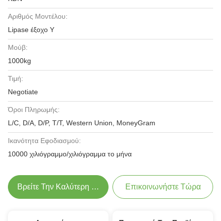
Αριθμός Μοντέλου:
Lipase έξοχο Υ
Μούβ:
1000kg
Τιμή:
Negotiate
Όροι Πληρωμής:
L/C, D/A, D/P, T/T, Western Union, MoneyGram
Ικανότητα Εφοδιασμού:
10000 χιλιόγραμμο/χιλιόγραμμα το μήνα
Βρείτε Την Καλύτερη Τιμή
Επικοινωνήστε Τώρα