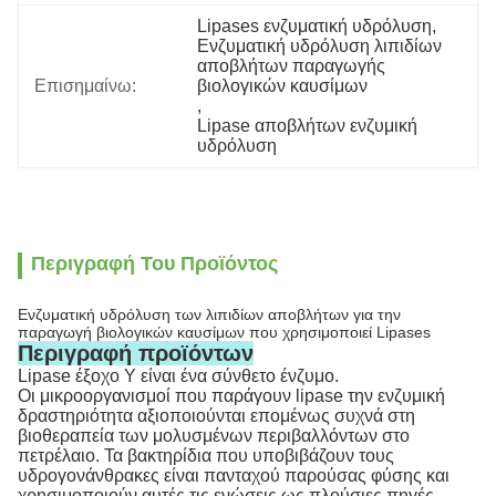
Lipases ενζυματική υδρόλυση
, 
Ενζυματική υδρόλυση λιπιδίων 
αποβλήτων παραγωγής 
Επισημαίνω:
βιολογικών καυσίμων
, 
Lipase αποβλήτων ενζυμική 
υδρόλυση
Περιγραφή Του Προϊόντος
Ενζυματική υδρόλυση των λιπιδίων αποβλήτων για την
παραγωγή βιολογικών καυσίμων που χρησιμοποιεί Lipases
Περιγραφή προϊόντων
Lipase έξοχο Υ είναι ένα σύνθετο ένζυμο.
Οι μικροοργανισμοί που παράγουν lipase την ενζυμική
δραστηριότητα αξιοποιούνται επομένως συχνά στη
βιοθεραπεία των μολυσμένων περιβαλλόντων στο
πετρέλαιο. Τα βακτηρίδια που υποβιβάζουν τους
υδρογονάνθρακες είναι πανταχού παρούσας φύσης και
χρησιμοποιούν αυτές τις ενώσεις ως πλούσιες πηγές