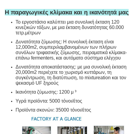
Η παραγωγικές κλίμακα και η ικανότητά μας
Το εργοστάσιο καλύπτει μια συνολική έκταση 120
κινεζικών τόξων, με μια έκταση δυνατότητας 60.000
τετρ.μέτρων
Δυνατότητα ζύμωσης: Η συνολική έκταση είναι
12,000m2, συμπεριλαμβανομένων των πλήρων
συνόλων τριφασικής ζύμωσης, πειραματικά κλίμακα-
επάνω fermenters, και αυτόματο σύστημα ελέγχου
Δυνατότητα αποκατάστασης: με μια συνολική έκταση
20,000m2 περιέχετε το χωρισμό κυττάρων, τη
συγκέντρωση, τη διατύπωση, το mixtureation και τον
ψεκασμό UF ξηρούς
Ικανότητα ζύμωσης: 1200 μ ³
Υγρά προϊόντα: 5000 τόνοι/έτος
Προϊόντα σκονών: 35000 τόνοι/έτος