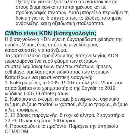
εξετάζεται για να εξασφαλίσει ότι ανταποκρίνεται
στους βιομηχανικά τυποποιημένους και τις
προδιαγραφές πελατών. Αυτό μπορεί να περιλάβει τη
δοκιμή για τις ιδιότητες όπως το ιξώδες, το σημείο
ανάφλεξης, και η οξειδωτική σταθερότητα.
CWho είναι KDN βιοτεχνολογία;
Η βιοτεχνολογία KDN είναι η θυγατριίδα επιχείρηση της
ομάδας Vland, ένας από τους μεγαλύτερους
κατασκευαστές για τα ένζυμα.
Το χαρτοφυλάκιο προϊόντων της βιοτεχνολογίας KDN
περιλαμβάνει ένα ευρύ φάσμα των ενζύμων,
συμπεριλαμβανομένων των πρωτεάσεων, lipases,
cellulase, αμυλάσης και ειδικότητας των ενζύμων.
Κατωτέρω είναι μια συνοπτική εισαγωγή:
1. Καθιερωμένος το 2005. 1500+ υπάλληλοι. Vland που
απαριθμείται στο χρηματιστήριο της Σαγκάη το 2019,
κώδικας 603739 αποθεμάτων.
2. Καθαριστικό ένζυμο, ένζυμο βιοενέργειας, υφαντικό
ένζυμο, ένζυμο πολτού & χαρτιού, ένζυμο τροφών, ένζυμο
κ.λπ. τροφίμων.
3. 12 βάσεις παραγωγής, 8 τεχνικά κέντρα, 2 εργαστήρια,
32 Ph.Ds και περίπου 300 κύριοι.
4. Προσαρμόστε τα προϊόντα. Παρέχετε την υπηρεσία
OEM/ODM.