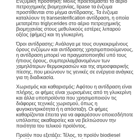
Ενζυμική προσθήκη: Μόλις προετοιμαστεί το αέριο
πετροχημικής βιομηχανίας, lipase τα ένζυμα
προστίθενται στο μίγμα αντίδρασης. Τα ένζυμα
καταλύουν τη transesterification αντίδραση, η οποία
μετατρέπει triglycerides στο αέριο πετροχημικής
βιομηχανίας στους μεθυλικούς εστέρες λιπαρού
οξέος (φήμες) και τη γλυκερίνη.
Όροι αντίδρασης: Ανάλογα με τους συγκεκριμένους
όρους ενζύμων και αντίδρασης χρησιμοποιούμενους,
η αντίδραση μπορεί να πραγματοποιηθεί υπό τους
ήπιους όρους, συμπεριλαμβανομένων των
χαμηλότερων θερμοκρασιών και της ατμοσφαιρικής
πίεσης, που μειώνουν τις γενικές σε ενέργεια ανάγκες
για τη διαδικασία.
Χωρισμός και καθαρισμός: Αφότου η αντίδραση είναι
πλήρης, οι φήμες είναι χωρισμένες από τη γλυκερίνη
και άλλα υποπροϊόντα που χρησιμοποιούν τις
διάφορες τεχνικές χωρισμού, όπως η
φυγοκεντρικότητα ή η απόσταξη. Οι φήμες
καθαρίζονται έπειτα για να αφαιρέσουν οποιεσδήποτε
υπόλοιπες ακαθαρσίες και να βελτιώσουν την
ποιότητα του τελικού προϊόντος.
Προϊόν που εξετάζει: Τέλος, το προϊόν biodiesel