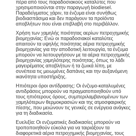
πέρα από τους παραδοσιακούς καταλύτες που
χρησιμοποιούνται στην παραγωγή biodiesel.
Παραδείγματος χάριν, τα ένζυμα είναι συνήθως
βιοδιασπάσιμα και δεν παράγουν τα προϊόντα
αποβλήτων που είναι επιβλαβή στο περιβάλλον.
Χρήση των χαμηλής ποιότητας αερίων πετροχημικής
βιομηχανίας: Ενώ οι παραδοσιακοί καταλύτες
απαιτούν τα υψηλής ποιότητας αέρια πετροχημικής
βιομηχανίας για την αποδοτική λειτουργία, τα ένζυμα
μπορούν να λειτουργήσουν με τα αέρια πετροχημικής
βιομηχανίας χαμηλότερης ποιότητας, όπως το λάδι
μαγειρέματος αποβλήτων ή τα ζωικά λίπη, με
συνέπεια τις μειωμένες δαπάνες και την αυξανόμενη
ικανότητα υποστήριξης.
Ηπιότεροι όροι αντίδρασης: Οι ένζυμο-καταλυμένες
αντιδράσεις μπορούν να πραγματοποιηθούν υπό
τους ηπιότερους όρους, συμπεριλαμβανομένων των
χαμηλότερων θερμοκρασιών και της ατμοσφαιρικής
πίεσης, που μειώνουν τις γενικές σε ενέργεια ανάγκες
για τη διαδικασία.
Ευελιξία: Οι ενζυματικές διαδικασίες μπορούν να
τροποποιηθούν εύκολα για να ταιριάξουν τα
διαφορετικά αέρια πετροχημικής βιομηχανίας, τους