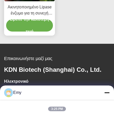
Ακινητοποιημένο Lipase
ένζυμο για τη συνεχή
παραγωγή biodiesel από
Βρείτε την καλύτερη
τα μη παραδοσιακά αέρια
πετροχημικής
τιμή
βιομηχανίας
Επικοινωνήστε μαζί μας
KDN Biotech (Shanghai) Co., Ltd.
Ηλεκτρονικό
panxy@vlandgroup.com
Emy
Εργασιακό χρόνο
3:25 PM
9:00-17:30