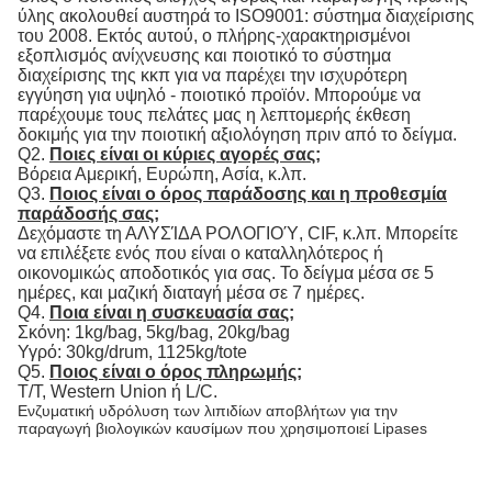
ύλης ακολουθεί αυστηρά το ISO9001: σύστημα διαχείρισης
του 2008. Εκτός αυτού, ο πλήρης-χαρακτηρισμένοι
εξοπλισμός ανίχνευσης και ποιοτικό το σύστημα
διαχείρισης της κκπ για να παρέχει την ισχυρότερη
εγγύηση για υψηλό - ποιοτικό προϊόν. Μπορούμε να
παρέχουμε τους πελάτες μας η λεπτομερής έκθεση
δοκιμής για την ποιοτική αξιολόγηση πριν από το δείγμα.
Q2.
Ποιες είναι οι κύριες αγορές σας;
Βόρεια Αμερική, Ευρώπη, Ασία, κ.λπ.
Q3.
Ποιος είναι ο όρος παράδοσης και η προθεσμία
παράδοσής σας;
Δεχόμαστε τη ΑΛΥΣΊΔΑ ΡΟΛΟΓΙΟΎ, CIF, κ.λπ. Μπορείτε
να επιλέξετε ενός που είναι ο καταλληλότερος ή
οικονομικώς αποδοτικός για σας. Το δείγμα μέσα σε 5
ημέρες, και μαζική διαταγή μέσα σε 7 ημέρες.
Q4.
Ποια είναι η συσκευασία σας;
Σκόνη: 1kg/bag, 5kg/bag, 20kg/bag
Υγρό: 30kg/drum, 1125kg/tote
Q5.
Ποιος είναι ο όρος πληρωμής;
T/T, Western Union ή L/C.
Ενζυματική υδρόλυση των λιπιδίων αποβλήτων για την
παραγωγή βιολογικών καυσίμων που χρησιμοποιεί Lipases