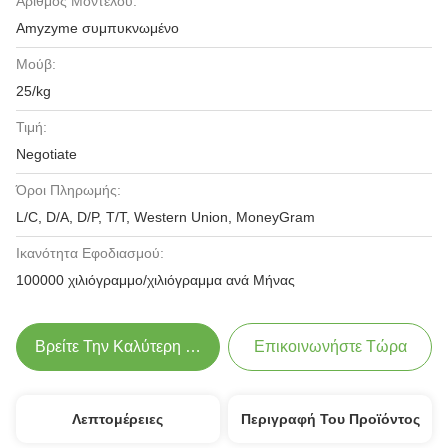
Αριθμός Μοντέλου:
Amyzyme συμπυκνωμένο
Μούβ:
25/kg
Τιμή:
Negotiate
Όροι Πληρωμής:
L/C, D/A, D/P, T/T, Western Union, MoneyGram
Ικανότητα Εφοδιασμού:
100000 χιλιόγραμμο/χιλιόγραμμα ανά Μήνας
Βρείτε Την Καλύτερη Τιμή
Επικοινωνήστε Τώρα
Λεπτομέρειες
Περιγραφή Του Προϊόντος