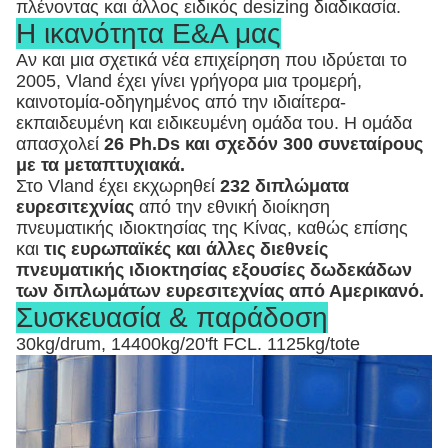
πλένοντας και άλλος ειδικός desizing διαδικασία.
Η ικανότητα Ε&Α μας
Αν και μια σχετικά νέα επιχείρηση που ιδρύεται το
2005, Vland έχει γίνει γρήγορα μια τρομερή,
καινοτομία-οδηγημένος από την ιδιαίτερα-
εκπαιδευμένη και ειδικευμένη ομάδα του. Η ομάδα
απασχολεί
26 Ph.Ds και σχεδόν 300 συνεταίρους
με τα μεταπτυχιακά.
Στο Vland έχει εκχωρηθεί
232 διπλώματα
ευρεσιτεχνίας
από την εθνική διοίκηση
πνευματικής ιδιοκτησίας της Κίνας, καθώς επίσης
και
τις ευρωπαϊκές και άλλες διεθνείς
πνευματικής ιδιοκτησίας εξουσίες δωδεκάδων
των διπλωμάτων ευρεσιτεχνίας από Αμερικανό.
Συσκευασία & παράδοση
30kg/drum, 14400kg/20'ft FCL. 1125kg/tote