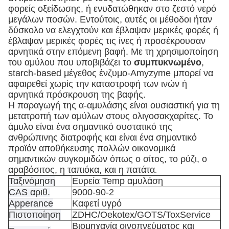
φορείς οξείδωσης, ή ενυδατώθηκαν στο ζεστό νερό
μεγάλων ποσών. Εντούτοις, αυτές οι μέθοδοι ήταν
δύσκολο να ελεγχτούν και έβλαψαν μερικές φορές ή
έβλαψαν μερικές φορές τις ίνες ή προσέκρουσαν
αρνητικά στην επόμενη βαφή. Με τη χρησιμοποίηση
του αμύλου που υποβιβάζει το
συμπυκνωμένο
,
starch-based μέγεθος ένζυμο-Amyzyme μπορεί να
αφαιρεθεί χωρίς την καταστροφή των ινών ή
αρνητικά πρόσκρουση της βαφής.
Η παραγωγή της α-αμυλάσης είναι ουσιαστική για τη
μετατροπή των αμύλων στους ολιγοσακχαρίτες. Το
άμυλο είναι ένα σημαντικό συστατικό της
ανθρώπινης διατροφής και είναι ένα σημαντικό
προϊόν αποθήκευσης πολλών οικονομικά
σημαντικών συγκομιδών όπως ο σίτος, το ρύζι, ο
αραβόσιτος, η ταπιόκα, και η πατάτα
.
Ταξινόμηση
Ευρεία Temp αμυλάση
CAS αριθ.
9000-90-2
Apperance
Καφετί υγρό
Πιστοποίηση
ZDHC/Oekotex/GOTS/ToxService
Βιομηχανία οινοπνεύματος και