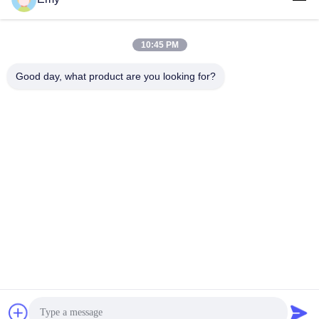
Εργασιακό χρόνο
10:45 PM
9:00-17:30
Good day, what product are you looking for?
Η διεύθυνσή μας
Διεύθυνση
RM304, ΠΟΥ ΧΤΙΖΕΙ 6, ΝΟ 88 ΔΡΌΜΟΣ SHENGRONG,
ΠΕΡΙΟΧΉ PUDONG, ΣΑΓΚΆΗ, P.R.C
Τηλεφώνημα
86-021-50805885
Κίνα Καλή ποιότητα Υφαντικό ένζυμο Προμηθευτής. -2026 KDN
Biotech (Shanghai) Co., Ltd. Όλα τα δικαιώματα διατηρούνται.
Πολιτική απορρήτου
|
Sitemap