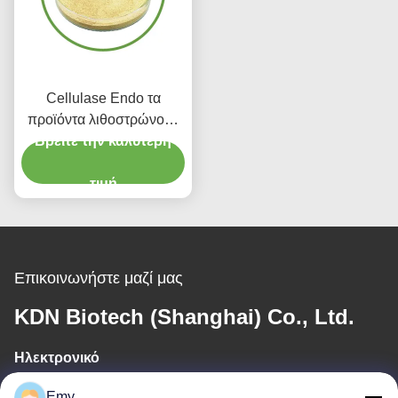
Cellulase Endo τα
προϊόντα λιθοστρώνουν
Βρείτε την καλύτερη
το ελεύθερο ενζυμικό
πλύσιμο για το οικιακό
νοσοκομείο τζιν
τιμή
Επικοινωνήστε μαζί μας
KDN Biotech (Shanghai) Co., Ltd.
Ηλεκτρονικό
panxy@vlandgroup.com
Emy