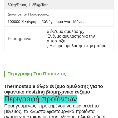
30kg/drum, 1125kg/tote
Δυνατότητα Προσφοράς:
100000 Χιλιόγραμμο/χιλιόγραμμα Ανά   Μήνας
α ένζυμο αμυλάσης
, 
Ένζυμο αμυλάσης για την 
Επισημαίνω:
αποστάξη
, 
Ένζυμο αμυλάσης στην μπύρα
Περιγραφή Του Προϊόντος
Thermostable άλφα ένζυμο αμυλάσης για το
υφαντικό desizing βιομηχανικό ένζυμο
Περιγραφή προϊόντων
Προηγουμένως, προκειμένου να αφαιρεθεί το
μέγεθος, τα κλωστοϋφαντουργικά προϊόντα
αντιμετωπίστηκαν με τους όξινους, αλκαλικούς ή