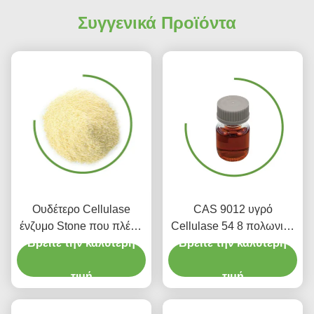
Συγγενικά Προϊόντα
Ουδέτερο Cellulase
CAS 9012 υγρό
ένζυμο Stone που πλένει
Cellulase 54 8 πολωνικό
ενζυμικό Cellulase στα
Βρείτε την καλύτερη
Βρείτε την καλύτερη
ύφασμα ενζυμικής
τζιν
παραγωγής
τιμή
βιοδιασπάσιμο
τιμή