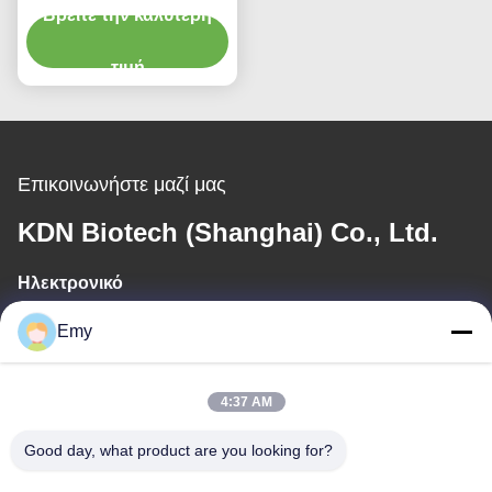
για το σφαγείο τροφίμων
Βρείτε την καλύτερη
κρέατος επεξεργασίας
απόβλητου ύδατος
τιμή
Επικοινωνήστε μαζί μας
KDN Biotech (Shanghai) Co., Ltd.
Ηλεκτρονικό
panxy@vlandgroup.com
Emy
Εργασιακό χρόνο
4:37 AM
9:00-17:30
Good day, what product are you looking for?
Η διεύθυνσή μας