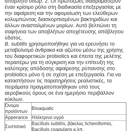
απόβλητο ύδωρ. 2. Οι πρωτόζωες διαδραματίζουν
έναν κρίσιμο ρόλο στη διαδικασία επεξεργασίας με
την αφαίρεση και την αφομοίωση των ελεύθερων
κολυμπώντας διασκορπισμένων βακτηριδίων και
άλλων ανασταλμένων μορίων. Αυτό βελτιώνει τη
σαφήνεια των αποβλήτων αποχέτευσης απόβλητου
ύδατος.
Β. subtilis
χρησιμοποιήθηκε για να ερευνήσει το
μεταβολισμό άνθρακα και αζώτου μέσω της χρήσης
του διαφορετικών probiotics και έπειτα της μελέτης
περαιτέρω για τη σύγκριση και την επίτευξη της
καλύτερης απόδοσης αφαίρεσης ρύπανσης στο
probiotics μόνο ή σε σχέση με επεξεργασία. Για να
καταστήσουν τις παρατηρήσεις ρεαλιστικές, τα
πειράματα πραγματοποιήθηκαν υπό τους
αεροβικούς όρους σε ένα ημερήσιο περιβάλλον
κύκλων.
Όνομα
Bioaquatic
προϊόντων
Apperance
Ηλέκτρινο υγρό
Bacilluls subtilis, βάκιλος licheniformis,
Συστατικό
Bacilluls coagulans κ.λπ.