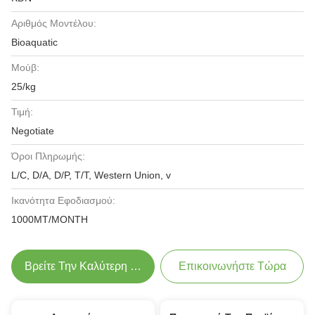
Αριθμός Μοντέλου:
Bioaquatic
Μούβ:
25/kg
Τιμή:
Negotiate
Όροι Πληρωμής:
L/C, D/A, D/P, T/T, Western Union, v
Ικανότητα Εφοδιασμού:
1000MT/MONTH
Βρείτε Την Καλύτερη Τιμή
Επικοινωνήστε Τώρα