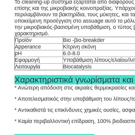
Το cleaning-up σύστημα εξαρτάται από διάφορους
επίσης και της μικροβιακής κοινοπραξίας. Υπάρχου
περιλαμβάνουν τα βακτηρίδια, τους μύκητες, και τ
υποκείμενη προσέγγιση στο assuage αυτό το μόλυν
την μικροβιακός-βασισμένη υποβάθμιση, ο τύπος β
χαρακτηρισμό.
Προϊόν
Βιο -βιο-breakder
Apperance
Κίτρινη σκόνη
pH
6.0-8.0
Εφαρμογή
Υποβάθμιση λίπους/ελαίου/λ
Λειτουργία
Biocatalysis
Χαρακτηριστικά γνωρίσματα και
* Ανώτερη απόδοση στις ακραίες θερμοκρασίες κα
* Αποτελεσματικός στην υποβάθμιση του λίπους/το
* Αντικαθιστά τις επικίνδυνες χημικές ουσίες, ασ
* Καμία περιβαλλοντική επίδραση, 100% βιοδιασπ