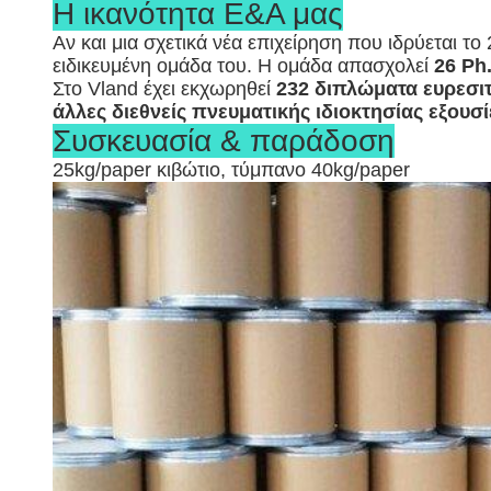
Η ικανότητα Ε&Α μας
Αν και μια σχετικά νέα επιχείρηση που ιδρύεται το
ειδικευμένη ομάδα του. Η ομάδα απασχολεί
26 Ph
Στο Vland έχει εκχωρηθεί
232 διπλώματα ευρεσιτ
άλλες διεθνείς πνευματικής ιδιοκτησίας εξου
Συσκευασία & παράδοση
25kg/paper κιβώτιο, τύμπανο 40kg/paper