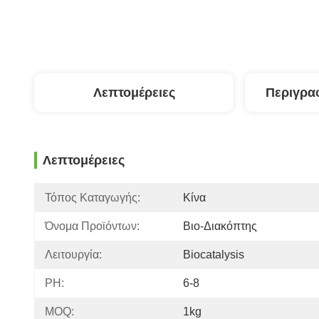
Λεπτομέρειες
Περιγρα
Λεπτομέρειες
Τόπος Καταγωγής:
Κίνα
Όνομα Προϊόντων:
Βιο-Διακόπτης
Λειτουργία:
Biocatalysis
PH:
6-8
MOQ:
1kg