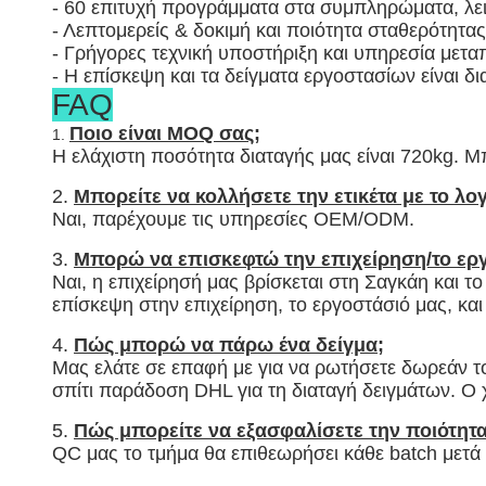
- 60 επιτυχή προγράμματα στα συμπληρώματα, λει
- Λεπτομερείς & δοκιμή και ποιότητα σταθερότητας
- Γρήγορες τεχνική υποστήριξη και υπηρεσία με
- Η επίσκεψη και τα δείγματα εργοστασίων είναι δ
FAQ
Ποιο είναι MOQ σας;
1.
Η ελάχιστη ποσότητα διαταγής μας είναι 720kg. Μπ
2.
Μπορείτε να κολλήσετε την ετικέτα με το λο
Ναι, παρέχουμε τις υπηρεσίες OEM/ODM.
3.
Μπορώ να επισκεφτώ την επιχείρηση/το ερ
Ναι, η επιχείρησή μας βρίσκεται στη Σαγκάη και 
επίσκεψη στην επιχείρηση, το εργοστάσιό μας, και
4.
Πώς μπορώ να πάρω ένα δείγμα;
Μας ελάτε σε επαφή με για να ρωτήσετε δωρεάν το
σπίτι παράδοση DHL για τη διαταγή δειγμάτων. Ο 
5.
Πώς μπορείτε να εξασφαλίσετε την ποιότητα
QC μας το τμήμα θα επιθεωρήσει κάθε batch μετά