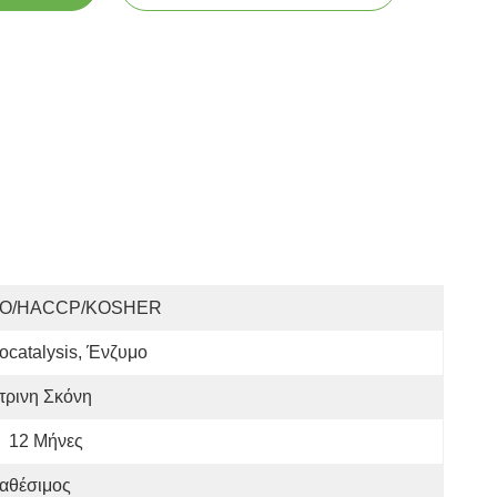
SO/HACCP/KOSHER
ocatalysis, Ένζυμο
τρινη Σκόνη
12 Μήνες
αθέσιμος