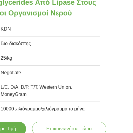
glycerides Από Lipase Στους
οι Οργανισμοί Νερού
KDN
Βιο-διακόπτης
25/kg
Negotiate
L/C, D/A, D/P, T/T, Western Union,
MoneyGram
10000 χιλιόγραμμο/χιλιόγραμμα το μήνα
ερη Τιμή
Επικοινωνήστε Τώρα