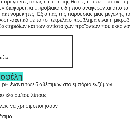
 παράγοντες όπως η φύση της θέσης του περιστατικού 
ν διαφορετικά μικροβιακά είδη που αναφέρονται από τα o
α ακτινομύκητες. Εξ αιτίας της παρουσίας μιας μεγάλης 
ση-σχετικό με το το πετρέλαιο πρόβλημα είναι η μικροβ
ακτηριδίων και των αντίστοιχων προϊόντων που εκκρίνον
ιπών
 οφέλη
ι pH έναντι των διαθέσιμων στο εμπόριο ενζύμων
υ ελαίου/του λίπους
φαλείς να χρησιμοποιήσουν
άσιμο