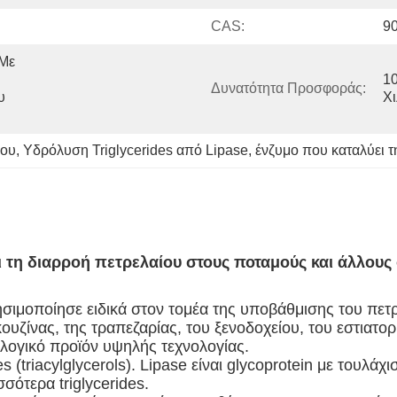
CAS:
9
Με 
10
Δυνατότητα Προσφοράς:
 
Χ
ίου
, 
Υδρόλυση Triglycerides από Lipase
, 
ένζυμο που καταλύει τ
ει τη διαρροή πετρελαίου στους ποταμούς και άλλου
σιμοποίησε ειδικά στον τομέα της υποβάθμισης του πετρε
υζίνας, της τραπεζαρίας, του ξενοδοχείου, του εστιατορ
ιολογικό προϊόν υψηλής τεχνολογίας.
es (triacylglycerols). Lipase είναι glycoprotein με τουλ
σότερα triglycerides.