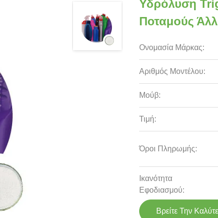
Υδρόλυση Tri
Ποταμούς Άλλ
Ονομασία Μάρκας:
Αριθμός Μοντέλου:
Μούβ:
Τιμή:
Όροι Πληρωμής:
Ικανότητα
Εφοδιασμού:
Βρείτε Την Καλύτ