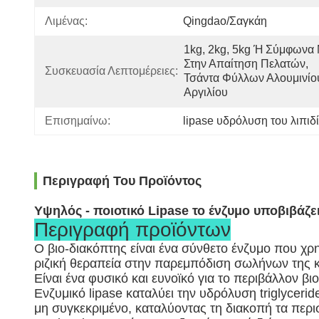
Λιμένας:
Qingdao/Σαγκάη
1kg, 2kg, 5kg Ή Σύμφωνα 
Στην Απαίτηση Πελατών, 
Συσκευασία Λεπτομέρειες:
Τσάντα Φύλλων Αλουμινίου
Αργιλίου
Επισημαίνω:
lipase υδρόλυση του λιπιδ
Περιγραφή Του Προϊόντος
Υψηλός - ποιοτικό Lipase το ένζυμο υποβιβάζ
Περιγραφή προϊόντων
Ο βιο-διακόπτης είναι ένα σύνθετο ένζυμο που χρη
ριζική θεραπεία στην παρεμπόδιση σωλήνων της κο
Είναι ένα φυσικό και ευνοϊκό για το περιβάλλον β
Ενζυμικό lipase καταλύει την υδρόλυση triglycerid
μη συγκεκριμένο, καταλύοντας τη διακοπή τα περισ