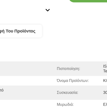
φή Του Προϊόντος
I
Πιστοποίηση:
T
Όνομα Προϊόντων:
K
τό 
Συσκευασία:
3
Μυρωδιά:
Ε