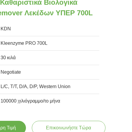
 Καθαριστικά Βιολογικά
emover Λεκέδων ΥΠΕΡ 700L
KDN
Kleenzyme PRO 700L
30 κιλά
Negotiate
L/C, T/T, D/A, D/P, Western Union
100000 χιλιόγραμμο/το μήνα
ερη Τιμή
Επικοινωνήστε Τώρα