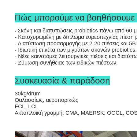
Πώς μπορούμε να βοηθήσουμε τ
Σκόνη και διατυπώσεις probiotics πάνω από 60 μ
-
- Κατοχυρωμένη με δίπλωμα ευρεσιτεχνίας πίεση μ
- Διατύπωση προσαρμογής με 2-20 πιέσεις και 5B-
- Ιδιωτική ετικέτα των μιγμάτων σκονών probiotic
- Νέες καινοτόμες λειτουργικές πιέσεις και διατύπ
- Ζύμωση συνήθειας των ειδικών πιέσεων.
Συσκευασία & παράδοση
30kg/drum
Θαλασσίως, αεροπορικώς
FCL, LCL
Ακτοπλοϊκή γραμμή: CMA, MAERSK, OOCL, CO