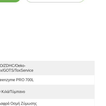
SO/ZDHC/Oeko-
ex/GOTS/ToxService
leenzyme PRO 700L
0 Κιλά/τύμπανο
λαφρά Οσμή Ζύμωσης