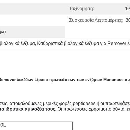
Ταξινόμηση:
Έ
Συσκευασία Λεπτομέρειες:
3
ήνα
βιολογικά ένζυμα
, 
Καθαριστικά βιολογικά ένζυμα για Remover 
ια Remover λεκέδων Lipase πρωτεάσεων των ενζύμων Mananase α
εις, αποκαλούμενες μερικές φορές peptidases ή οι πρωτεϊνάσεις
τα ιδρυτικά αμινοξέα τους
. Οι πρωτεάσεις χρησιμοποιούνται
00L