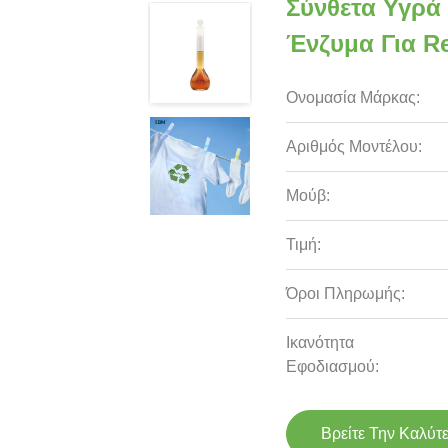
Σύνθετα Υγρά
Ένζυμα Για R
Ονομασία Μάρκας:
Αριθμός Μοντέλου:
Μούβ:
Τιμή:
Όροι Πληρωμής:
Ικανότητα
Εφοδιασμού:
Βρείτε Την Καλύτ