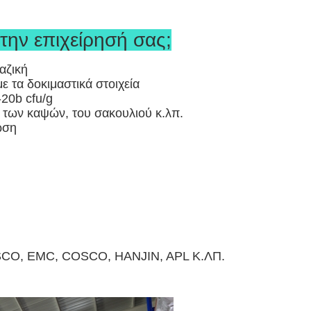
ην επιχείρησή σας;
αζική
ε τα δοκιμαστικά στοιχεία
20b cfu/g
s, των καψών, του σακουλιού κ.λπ.
ωση
SCO, EMC, COSCO, HANJIN, APL Κ.ΛΠ.