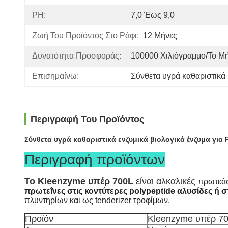
PH:
7,0 Έως 9,0
Ζωή Του Προϊόντος Στο Ράφι:
12 Μήνες
Δυνατότητα Προσφοράς:
100000 Χιλιόγραμμο/το Μ
Επισημαίνω:
Σύνθετα υγρά καθαριστικά 
Περιγραφή Του Προϊόντος
Σύνθετα υγρά καθαριστικά ενζυμικά βιολογικά ένζυμα γ
Περιγραφή προϊόντων
Το Kleenzyme υπέρ 700L
είναι αλκαλικές
πρωτεάσ
πρωτεΐνες στις κοντύτερες polypeptide αλυσίδες ή σ
πλυντηρίων και ως tenderizer τροφίμων.
Προϊόν
Kleenzyme υπέρ 7