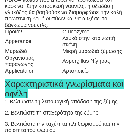
καρκίνο. Στην κατασκευή νουντλς, η οξειδάση
γλυκόζης θα βοηθούσε να διαμορφώσει την καλή
πρωτεϊνική δομή δικτύων και να αυξήσει το
δάγκωμα νουντλς.
Προϊόν
Glucozyme
Λευκό στην κιτρινωπή
Apperance
σκόνη
Μυρωδιά
Μικρή μυρωδιά ζύμωσης
Οργανισμός
Aspergillus Νίγηρας
παραγωγής
Applicataion
Αρτοποιείο
Χαρακτηριστικά γνωρίσματα και
οφέλη
Βελτιώστε τη λειτουργική απόδοση της ζύμης
1.
2. Βελτιώστε τη σταθερότητα της ζύμης
3. Βελτιώστε την ταχύτητα πληθωρισμού και την
ποιότητα του ψωμιού