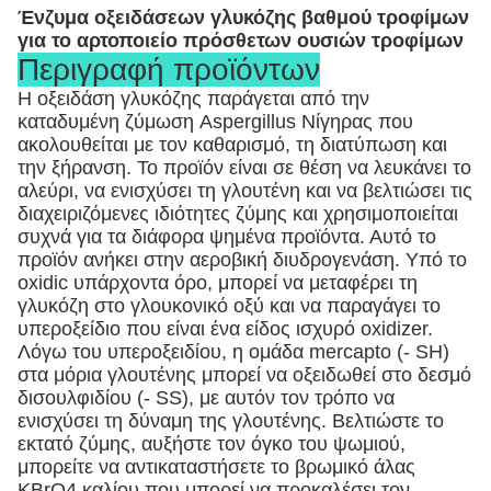
Ένζυμα οξειδάσεων γλυκόζης βαθμού τροφίμων
για το αρτοποιείο πρόσθετων ουσιών τροφίμων
Περιγραφή προϊόντων
Η οξειδάση γλυκόζης παράγεται από την
καταδυμένη ζύμωση Aspergillus Νίγηρας που
ακολουθείται με τον καθαρισμό, τη διατύπωση και
την ξήρανση. Το προϊόν είναι σε θέση να λευκάνει το
αλεύρι, να ενισχύσει τη γλουτένη και να βελτιώσει τις
διαχειριζόμενες ιδιότητες ζύμης και χρησιμοποιείται
συχνά για τα διάφορα ψημένα προϊόντα. Αυτό το
προϊόν ανήκει στην αεροβική διυδρογενάση. Υπό το
oxidic υπάρχοντα όρο, μπορεί να μεταφέρει τη
γλυκόζη στο γλουκονικό οξύ και να παραγάγει το
υπεροξείδιο που είναι ένα είδος ισχυρό oxidizer.
Λόγω του υπεροξειδίου, η ομάδα mercapto (- SH)
στα μόρια γλουτένης μπορεί να οξειδωθεί στο δεσμό
δισουλφιδίου (- SS), με αυτόν τον τρόπο να
ενισχύσει τη δύναμη της γλουτένης. Βελτιώστε το
εκτατό ζύμης, αυξήστε τον όγκο του ψωμιού,
μπορείτε να αντικαταστήσετε το βρωμικό άλας
KBrO4 καλίου που μπορεί να προκαλέσει τον