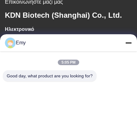
Επικοινωνήστε μαζί μας
KDN Biotech (Shanghai) Co., Ltd.
Ηλεκτρονικό
panxy@vlandgroup.com
Emy
Εργασιακό χρόνο
5:05 PM
9:00-17:30
Good day, what product are you looking for?
Η διεύθυνσή μας
Διεύθυνση
RM304, ΠΟΥ ΧΤΙΖΕΙ 6, ΝΟ 88 ΔΡΌΜΟΣ SHENGRONG,
ΠΕΡΙΟΧΉ PUDONG, ΣΑΓΚΆΗ, P.R.C
Τηλεφώνημα
86-021-50805885