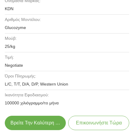
Ονομασία Μάρκας:
KDN
Αριθμός Μοντέλου:
Glucozyme
Μούβ:
25/kg
Τιμή:
Negotiate
Όροι Πληρωμής:
L/C, T/T, D/A, D/P, Western Union
Ικανότητα Εφοδιασμού:
100000 χιλιόγραμμο/το μήνα
Βρείτε Την Καλύτερη Τιμή
Επικοινωνήστε Τώρα