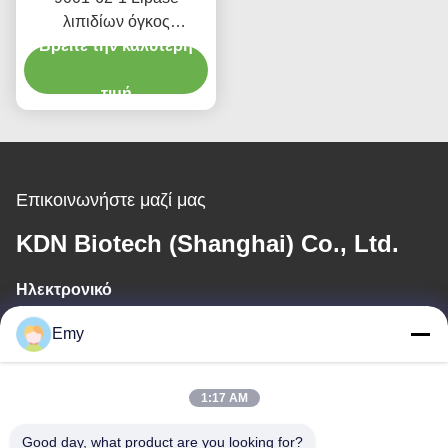
λιπιδίων όγκος
Βρείτε την καλύτερη
πρόσθετων ουσιών
τροφίμων υποβάθμισης
διαρροών πετρελαίου ΕΚ
τιμή
3,1 1,3
Επικοινωνήστε μαζί μας
KDN Biotech (Shanghai) Co., Ltd.
Ηλεκτρονικό
panxy@vlandgroup.com
Emy
Εργασιακό χρόνο
1:17 AM
9:00-17:30
Good day, what product are you looking for?