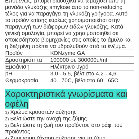
Επομένως, μπορεί διαδοχικά να τεμαχίσει από τη
μονάδα γλυκόζης amylose από το non-reducing
τέλος για να παραγάγει τη γλυκόζη γρήγορα. Αυτό
το προϊόν επίσης ευρέως χρησιμοποιείται στην
παραγωγή των διάφορων ειδών γλυκόζης. Κατά
γενική ομολογία, μπορεί να χρησιμοποιηθεί σε
οποιεσδήποτε βιομηχανίες στις οποίες το άμυλο και
η δεξτρίνη πρέπει να υδρολυθούν από τα ένζυμα
.
Προϊόν
KDNzyme GA
Δραστηριότητα
100000 σε 300000u/ml
Εμφάνιση
Ηλέκτρινο υγρό
pH
3.0 - 5.5, βέλτιστα 4,2 - 4,6
Θερμοκρασία
40 - 70C, βέλτιστα 60 - 65C
Χαρακτηριστικά γνωρίσματα και
οφέλη
Χρώμα κρουστών αύξησης
1)
Βελτιώστε την ανοχή της ζύμης
2)
Βελτιώστε τη ζωή του προϊόντος στο ράφι του
3)
προϊόντος
Ζυμώσιμη ζάχαρη αύξησης για τη ζύμη
4)