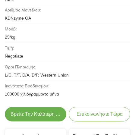
Αριθμός Μοντέλου:
KDNzyme GA
Μούβ:
25/kg
Τιμή:
Negotiate
Όροι Πληρωμής:
L/C, T/T, D/A, D/P, Western Union
Ικανότητα Εφοδιασμού:
100000 χιλιόγραμμο/το μήνα
Βρείτε Την Καλύτερη Τιμή
Επικοινωνήστε Τώρα