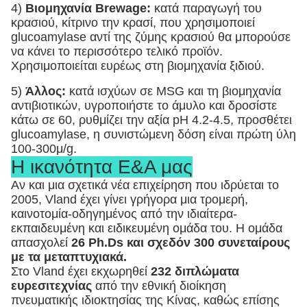
4)
Βιομηχανία Brewage:
κατά παραγωγή του
κρασιού, κίτρινο την κρασί, που χρησιμοποιεί
glucoamylase αντί της ζύμης κρασιού θα μπορούσε
να κάνει το περισσότερο τελικό προϊόν.
Χρησιμοποιείται ευρέως στη βιομηχανία ξιδιού.
5)
Άλλος:
κατά ισχύων σε MSG και τη βιομηχανία
αντιβιοτικών, υγροποιήστε το άμυλο και δροσίστε
κάτω σε 60, ρυθμίζει την αξία pH 4.2-4.5, προσθέτει
glucoamylase, η συνιστώμενη δόση είναι πρώτη ύλη
100-300μ/g.
Η ικανότητα Ε&Α μας
Αν και μια σχετικά νέα επιχείρηση που ιδρύεται το
2005, Vland έχει γίνει γρήγορα μια τρομερή,
καινοτομία-οδηγημένος από την ιδιαίτερα-
εκπαιδευμένη και ειδικευμένη ομάδα του. Η ομάδα
απασχολεί
26 Ph.Ds και σχεδόν 300 συνεταίρους
με τα μεταπτυχιακά.
Στο Vland έχει εκχωρηθεί
232 διπλώματα
ευρεσιτεχνίας
από την εθνική διοίκηση
πνευματικής ιδιοκτησίας της Κίνας, καθώς επίσης