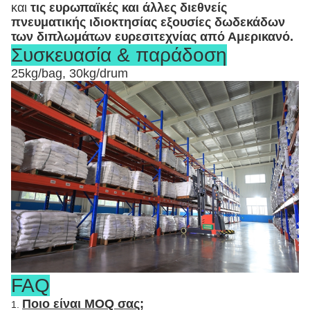
και
τις ευρωπαϊκές και άλλες διεθνείς
πνευματικής ιδιοκτησίας εξουσίες δωδεκάδων
των διπλωμάτων ευρεσιτεχνίας από Αμερικανό.
Συσκευασία & παράδοση
25kg/bag, 30kg/drum
FAQ
Ποιο είναι MOQ σας;
1.