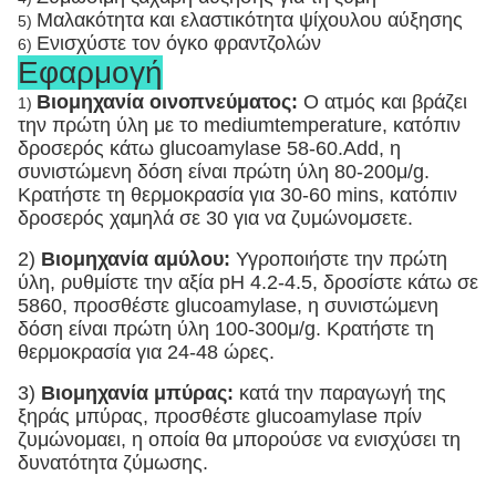
Μαλακότητα και ελαστικότητα ψίχουλου αύξησης
5)
Ενισχύστε τον όγκο φραντζολών
6)
Εφαρμογή
Βιομηχανία οινοπνεύματος:
Ο ατμός και βράζει
1)
την πρώτη ύλη με το mediumtemperature, κατόπιν
δροσερός κάτω glucoamylase 58-60.Add, η
συνιστώμενη δόση είναι πρώτη ύλη 80-200μ/g.
Κρατήστε τη θερμοκρασία για 30-60 mins, κατόπιν
δροσερός χαμηλά σε 30 για να ζυμώνομσετε.
2)
Βιομηχανία αμύλου:
Υγροποιήστε την πρώτη
ύλη, ρυθμίστε την αξία pH 4.2-4.5, δροσίστε κάτω σε
5860, προσθέστε glucoamylase, η συνιστώμενη
δόση είναι πρώτη ύλη 100-300μ/g. Κρατήστε τη
θερμοκρασία για 24-48 ώρες.
3)
Βιομηχανία μπύρας:
κατά την παραγωγή της
ξηράς μπύρας, προσθέστε glucoamylase πρίν
ζυμώνομαει, η οποία θα μπορούσε να ενισχύσει τη
δυνατότητα ζύμωσης.