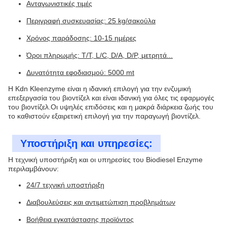
Ανταγωνιστικές τιμές
Περιγραφή συσκευασίας: 25 kg/σακούλα
Χρόνος παράδοσης: 10-15 ημέρες
Όροι πληρωμής: T/T, L/C, D/A, D/P, μετρητά...
Δυνατότητα εφοδιασμού: 5000 mt
Η Kdn Kleenzyme είναι η ιδανική επιλογή για την ενζυμική
επεξεργασία του βιοντίζελ και είναι ιδανική για όλες τις εφαρμογές
του βιοντίζελ.Οι υψηλές επιδόσεις και η μακρά διάρκεια ζωής του
το καθιστούν εξαιρετική επιλογή για την παραγωγή βιοντίζελ.
Υποστήριξη και υπηρεσίες:
Η τεχνική υποστήριξη και οι υπηρεσίες του Biodiesel Enzyme
περιλαμβάνουν:
24/7 τεχνική υποστήριξη
Διαβουλεύσεις και αντιμετώπιση προβλημάτων
Βοήθεια εγκατάστασης προϊόντος