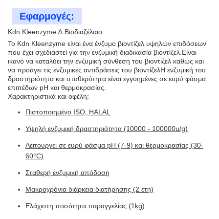
Εφαρμογές:
Kdn Kleenzyme ∆ Βιοδιαζέλαιο
Το Kdn Kleenzyme είναι ένα ένζυμο βιοντίζελ υψηλών επιδόσεων
που έχει σχεδιαστεί για την ενζυμική διαδικασία βιοντίζελ.Είναι
ικανό να καταλύει την ενζυμική σύνθεση του βιοντίζελ καθώς και
να προάγει τις ενζυμικές αντιδράσεις του βιοντίζελΗ ενζυμική του
δραστηριότητα και σταθερότητα είναι εγγυημένες σε ευρύ φάσμα
επιπέδων pH και θερμοκρασίας.
Χαρακτηριστικά και οφέλη:
Πιστοποιημένο ISO, HALAL
Υψηλή ενζυμική δραστηριότητα (10000 - 100000u/g)
Λειτουργεί σε ευρύ φάσμα pH (7-9) και θερμοκρασίας (30-
60°C)
Σταθερή ενζυμική απόδοση
Μακροχρόνια διάρκεια διατήρησης (2 έτη)
Ελάχιστη ποσότητα παραγγελίας (1kg)