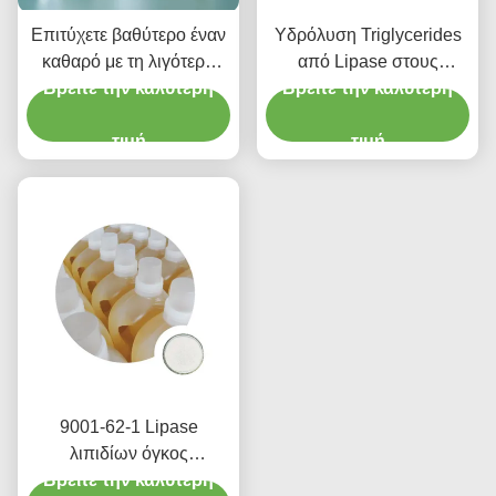
Επιτύχετε βαθύτερο έναν
Υδρόλυση Triglycerides
καθαρό με τη λιγότερη
από Lipase στους
προσπάθεια: Lipase μας
Βρείτε την καλύτερη
Βρείτε την καλύτερη
ποταμούς άλλοι
το απορρυπαντικό κάνει
οργανισμοί νερού
την εργασία για σας
τιμή
τιμή
9001-62-1 Lipase
λιπιδίων όγκος
Βρείτε την καλύτερη
πρόσθετων ουσιών