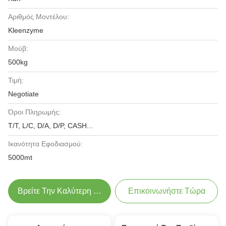
Αριθμός Μοντέλου:
Kleenzyme
Μούβ:
500kg
Τιμή:
Negotiate
Όροι Πληρωμής:
T/T, L/C, D/A, D/P, CASH...
Ικανότητα Εφοδιασμού:
5000mt
Βρείτε Την Καλύτερη Τιμή
Επικοινωνήστε Τώρα