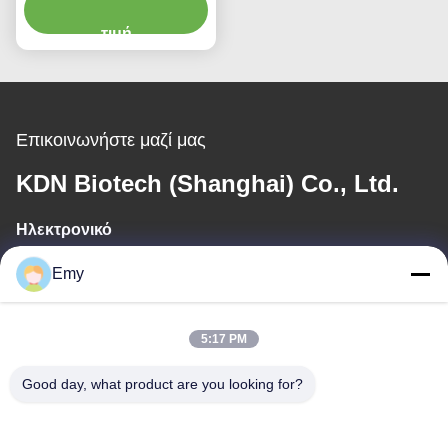
τροφίμων υποβάθμισης
διαρροών πετρελαίου ΕΚ
τιμή
3,1 1,3
Επικοινωνήστε μαζί μας
KDN Biotech (Shanghai) Co., Ltd.
Ηλεκτρονικό
panxy@vlandgroup.com
Emy
Εργασιακό χρόνο
5:17 PM
9:00-17:30
Good day, what product are you looking for?
Η διεύθυνσή μας
Διεύθυνση