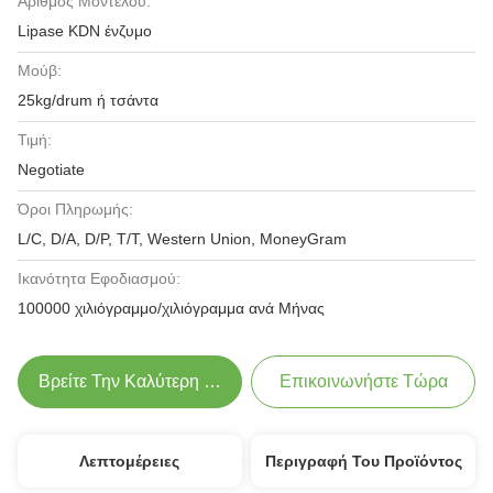
Αριθμός Μοντέλου:
Lipase KDN ένζυμο
Μούβ:
25kg/drum ή τσάντα
Τιμή:
Negotiate
Όροι Πληρωμής:
L/C, D/A, D/P, T/T, Western Union, MoneyGram
Ικανότητα Εφοδιασμού:
100000 χιλιόγραμμο/χιλιόγραμμα ανά Μήνας
Βρείτε Την Καλύτερη Τιμή
Επικοινωνήστε Τώρα
Λεπτομέρειες
Περιγραφή Του Προϊόντος