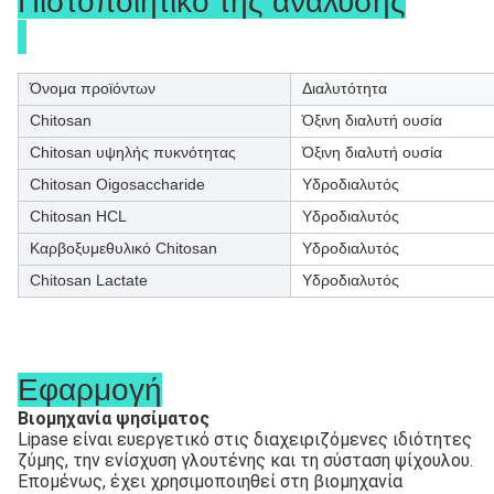
Πιστοποιητικό της ανάλυσης
Όνομα προϊόντων
Διαλυτότητα
Chitosan
Όξινη διαλυτή ουσία
Chitosan υψηλής πυκνότητας
Όξινη διαλυτή ουσία
Chitosan Oigosaccharide
Υδροδιαλυτός
Chitosan HCL
Υδροδιαλυτός
Καρβοξυμεθυλικό Chitosan
Υδροδιαλυτός
Chitosan Lactate
Υδροδιαλυτός
Εφαρμογή
Βιομηχανία ψησίματος
Lipase είναι ευεργετικό στις διαχειριζόμενες ιδιότητες 
ζύμης, την ενίσχυση γλουτένης και τη σύσταση ψίχουλου. 
Επομένως, έχει χρησιμοποιηθεί στη βιομηχανία 