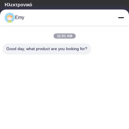
Ηλεκτρονικό
panxy@vlandgroup.com
Emy
Εργασιακό χρόνο
11:51 AM
9:00-17:30
Good day, what product are you looking for?
Η διεύθυνσή μας
Διεύθυνση
RM304, ΠΟΥ ΧΤΙΖΕΙ 6, ΝΟ 88 ΔΡΌΜΟΣ SHENGRONG,
ΠΕΡΙΟΧΉ PUDONG, ΣΑΓΚΆΗ, P.R.C
Τηλεφώνημα
86-021-50805885